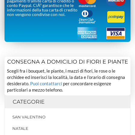
pagamenti tramite carta di credito o
conto Paypal. CiÃ² garantisce che le
informazioni della tua carta di credito
non vengono condivise con noi.
CONSEGNA A DOMICILIO DI FIORI E PIANTE
Scegli fra i bouquet, le piante, i mazzi di fiori, le rose o le
orchidee ed inserisci la località, la data e l’orario di consegna
desiderato.
Puoi contattarci
per concordare esigenze
particolari a mezzo telefono.
CATEGORIE
SAN VALENTINO
NATALE