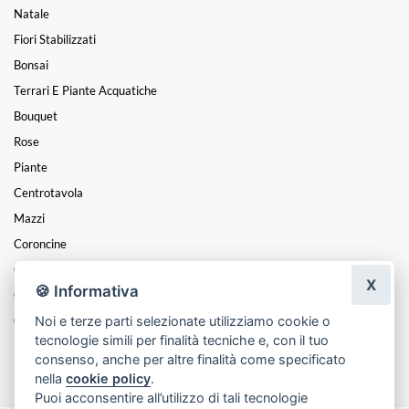
Natale
Fiori Stabilizzati
Bonsai
Terrari E Piante Acquatiche
Bouquet
Rose
Piante
Centrotavola
Mazzi
Coroncine
Composizioni
X
🍪 Informativa
Cesti
Noi e terze parti selezionate utilizziamo cookie o
Cuori
tecnologie simili per finalità tecniche e, con il tuo
Funebre
consenso, anche per altre finalità come specificato
nella
cookie policy
.
Puoi acconsentire all’utilizzo di tali tecnologie