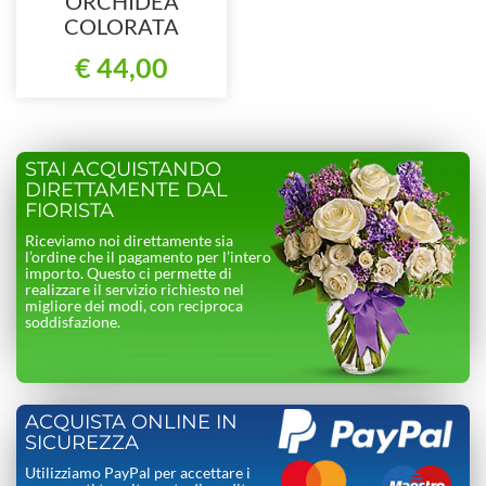
ORCHIDEA
COLORATA
€ 44,00
STAI ACQUISTANDO
DIRETTAMENTE DAL
FIORISTA
Riceviamo noi direttamente sia
l’ordine che il pagamento per l’intero
importo. Questo ci permette di
realizzare il servizio richiesto nel
migliore dei modi, con reciproca
soddisfazione.
ACQUISTA ONLINE IN
SICUREZZA
Utilizziamo PayPal per accettare i