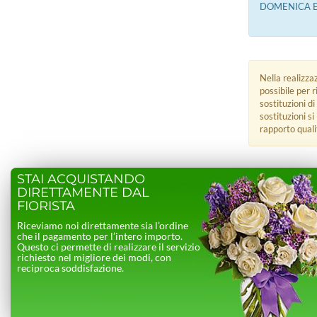
DOMENICA E 
Nella realizza
possibile per 
sostituzioni di
sostituzioni s
rapporto quali
STAI ACQUISTANDO
DIRETTAMENTE DAL
FIORISTA
Riceviamo noi direttamente sia l’ordine
che il pagamento per l’intero importo.
Questo ci permette di realizzare il servizio
richiesto nel migliore dei modi, con
reciproca soddisfazione.