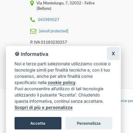
Via Montelungo, 7, 32032 - Feltre
(Belluno)
043989027
[email protected]
P. IVA 01183230257
X
🍪 Informativa
Noi e terze parti selezionate utilizziamo cookie o
tecnologie simili per finalità tecniche e, con il tuo
consenso, anche per altre finalità come
specificato nella
cookie policy
.
Puoi acconsentire all’utilizzo di tali tecnologie
utilizzando il pulsante “Accetta”. Chiudendo
Made with
by
Infoser.it
-
Realizzazione Siti ecommerce per
questa informativa, continui senza accettare.
Scopri di più e personalizza
Accetta
Personalizza