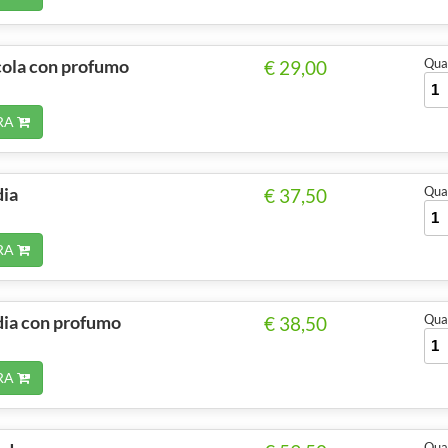
cola con profumo
Quan
€ 29,00
RA
dia
Quan
€ 37,50
RA
ia con profumo
Quan
€ 38,50
RA
Quan