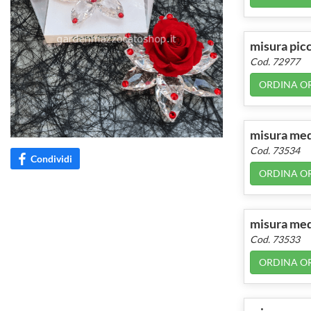
misura pic
Cod. 72977
ORDINA O
misura me
Cod. 73534
Condividi
ORDINA O
misura med
Cod. 73533
ORDINA O