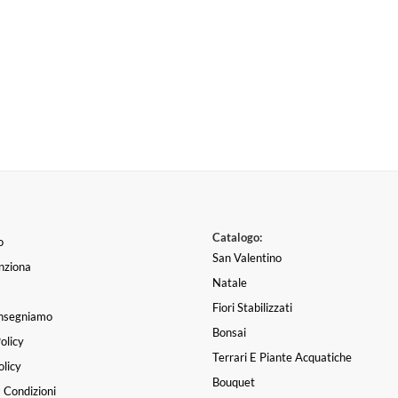
Catalogo:
o
San Valentino
nziona
Natale
Fiori Stabilizzati
nsegniamo
Bonsai
olicy
Terrari E Piante Acquatiche
licy
Bouquet
 Condizioni