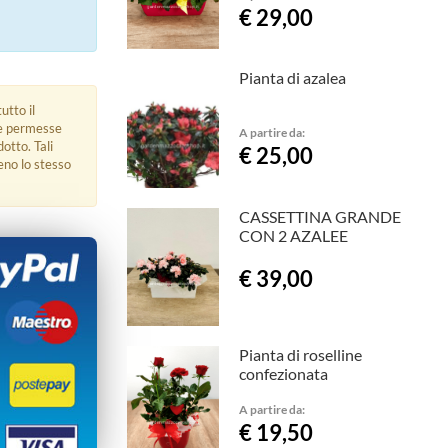
€ 29,00
Pianta di azalea
utto il
ue permesse
A partire da:
dotto. Tali
€ 25,00
eno lo stesso
CASSETTINA GRANDE
CON 2 AZALEE
€ 39,00
Pianta di roselline
confezionata
A partire da:
€ 19,50