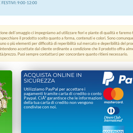
FESTIVI: 9:00-12:00
zione dell´omaggio ci impegniamo ad utilizzare fiori e piante di qualità e faremo t
rispecchiare il prodotto scelto quanto a forma, contenuti e colori. Sono comunq
 uno o più elementi per difficoltà di reperibilità sul mercato e deperibilità del pro
i intendono accettate dal cliente ordinante a condizione che il prodotto offra alm
tà/prezzo. Puoi sempre contattarci per concordare quanto ritieni necessario.
ACQUISTA ONLINE IN
SICUREZZA
Utilizziamo PayPal per accettare i
pagamenti tramite carta di credito o conto
Paypal. CiÃ² garantisce che le informazioni
della tua carta di credito non vengono
condivise con noi.