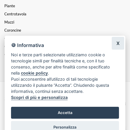
Piante
Centrotavola
Mazzi
Coroncine
Composizioni
X
🍪 Informativa
Cesti
Noi e terze parti selezionate utilizziamo cookie o
Cuori
tecnologie simili per finalità tecniche e, con il tuo
Funebre
consenso, anche per altre finalità come specificato
nella
cookie policy
.
Puoi acconsentire all’utilizzo di tali tecnologie
utilizzando il pulsante “Accetta”. Chiudendo questa
informativa, continui senza accettare.
Made with
by
Infoser.it
-
Realizzazione Siti ecommerce per Fioristi
- ©
Scopri di più e personalizza
2026
Privacy Policy
Cookie Policy
Termini e Condizioni
Accetta
Personalizza