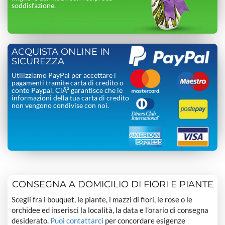
soddisfazione.
ACQUISTA ONLINE IN
SICUREZZA
Utilizziamo PayPal per accettare i
pagamenti tramite carta di credito o
conto Paypal. CiÃ² garantisce che le
informazioni della tua carta di credito
non vengono condivise con noi.
CONSEGNA A DOMICILIO DI FIORI E PIANTE
Scegli fra i bouquet, le piante, i mazzi di fiori, le rose o le
orchidee ed inserisci la località, la data e l’orario di consegna
desiderato.
Puoi contattarci
per concordare esigenze