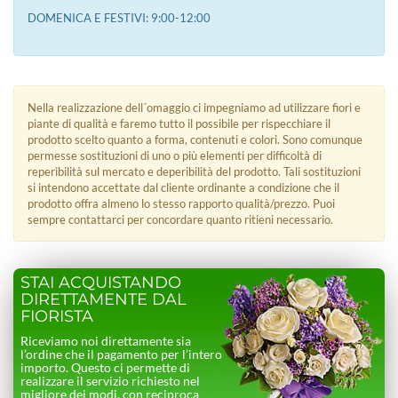
DOMENICA E FESTIVI: 9:00-12:00
Nella realizzazione dell´omaggio ci impegniamo ad utilizzare fiori e
piante di qualità e faremo tutto il possibile per rispecchiare il
prodotto scelto quanto a forma, contenuti e colori. Sono comunque
permesse sostituzioni di uno o più elementi per difficoltà di
reperibilità sul mercato e deperibilità del prodotto. Tali sostituzioni
si intendono accettate dal cliente ordinante a condizione che il
prodotto offra almeno lo stesso rapporto qualità/prezzo. Puoi
sempre contattarci per concordare quanto ritieni necessario.
STAI ACQUISTANDO
DIRETTAMENTE DAL
FIORISTA
Riceviamo noi direttamente sia
l’ordine che il pagamento per l’intero
importo. Questo ci permette di
realizzare il servizio richiesto nel
migliore dei modi, con reciproca