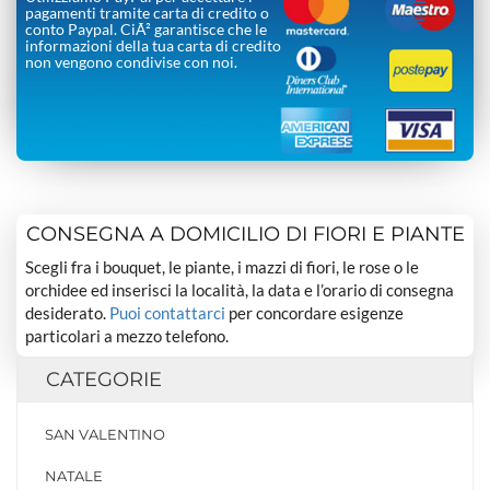
pagamenti tramite carta di credito o
conto Paypal. CiÃ² garantisce che le
informazioni della tua carta di credito
non vengono condivise con noi.
CONSEGNA A DOMICILIO DI FIORI E PIANTE
Scegli fra i bouquet, le piante, i mazzi di fiori, le rose o le
orchidee ed inserisci la località, la data e l’orario di consegna
desiderato.
Puoi contattarci
per concordare esigenze
particolari a mezzo telefono.
CATEGORIE
SAN VALENTINO
NATALE