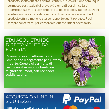
prodotto scelto quanto a forma, contenuti e colori. Sono comunque
permesse sostituzioni di uno o più elementi per difficoltà di
reperibilità sul mercato e deperibilità del prodotto. Tali sostituzioni
si intendono accettate dal cliente ordinante a condizione che il
prodotto offra almeno lo stesso rapporto qualità/prezzo. Puoi
sempre contattarci per concordare quanto ritieni necessario.
STAI ACQUISTANDO
DIRETTAMENTE DAL
FIORISTA
Riceviamo noi direttamente sia
l’ordine che il pagamento per l’intero
importo. Questo ci permette di
realizzare il servizio richiesto nel
migliore dei modi, con reciproca
soddisfazione.
ACQUISTA ONLINE IN
SICUREZZA
Utilizziamo PayPal per accettare i