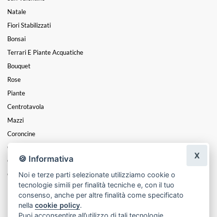
Natale
Fiori Stabilizzati
Bonsai
Terrari E Piante Acquatiche
Bouquet
Rose
Piante
Centrotavola
Mazzi
Coroncine
Composizioni
X
🍪 Informativa
Cesti
Noi e terze parti selezionate utilizziamo cookie o
Cuori
tecnologie simili per finalità tecniche e, con il tuo
Funebre
consenso, anche per altre finalità come specificato
nella
cookie policy
.
Puoi acconsentire all’utilizzo di tali tecnologie