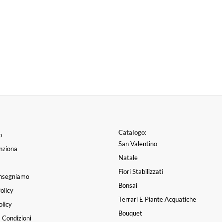
Catalogo:
o
San Valentino
nziona
Natale
Fiori Stabilizzati
nsegniamo
Bonsai
olicy
Terrari E Piante Acquatiche
licy
Bouquet
 Condizioni