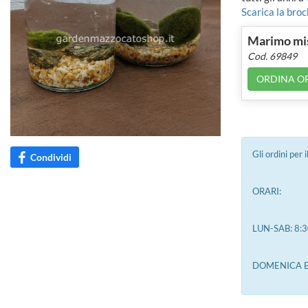
Scarica la bro
Marimo mi
Cod. 69849
ORDINA O
Gli ordini per
Condividi
ORARI:
LUN-SAB: 8:3
DOMENICA E 