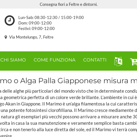
Consegna fiori a Feltre e dintorni.
Lun-Sab: 08:30-12:30 / 15:00-19:00
Dom: 09:00-12:00
Festivi: 09:00-12:00
Via Montelungo, 7, Feltre
CHI SIAMO
COME FUNZIONA
CONTATTI
mo o Alga Palla Giapponese misura 
 delle alghe più particolari del mondo visto che in determinate condiz
 geometrica perfetta di un colore verde brillante. L’ambiente in cui è
ago Akan in Giappone. Il Marimo è un’alga filamentosa la cui caratteris
i una potente fotosintesi clorofilliana. Il Marimo cresce mediamente d
n natura gli esemplari più vecchi possono arrivare a misurare anche 3
volta in casa la sua manutenzione e veramente semplice basta cambi
circa e non tenerlo alla luce diretta del sole, ed il Marimo vi terrà co
 venire.