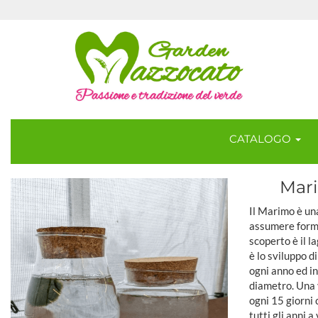
CATALOGO
Mari
Il Marimo è una
assumere forma
scoperto è il l
è lo sviluppo d
ogni anno ed i
diametro. Una 
ogni 15 giorni 
tutti gli anni a