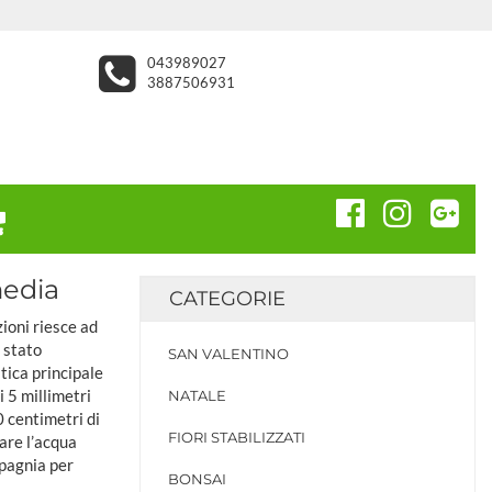
043989027
3887506931
media
CATEGORIE
ioni riesce ad
 stato
SAN VALENTINO
tica principale
i 5 millimetri
NATALE
0 centimetri di
FIORI STABILIZZATI
are l’acqua
mpagnia per
BONSAI