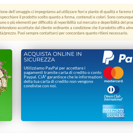
zione dell´omaggio ci impegniamo ad utilizzare fiori e piante di qualità e faremo t
rispecchiare il prodotto scelto quanto a forma, contenuti e colori. Sono comunq
 uno o più elementi per difficoltà di reperibilità sul mercato e deperibilità del pro
i intendono accettate dal cliente ordinante a condizione che il prodotto offra alm
tà/prezzo. Puoi sempre contattarci per concordare quanto ritieni necessario.
ACQUISTA ONLINE IN
SICUREZZA
Utilizziamo PayPal per accettare i
pagamenti tramite carta di credito o conto
Paypal. CiÃ² garantisce che le informazioni
della tua carta di credito non vengono
condivise con noi.