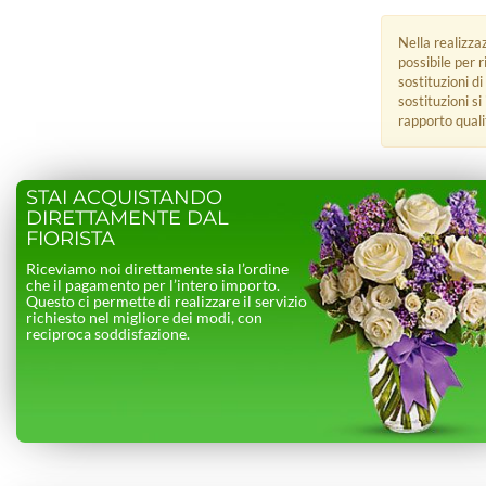
Nella realizza
possibile per 
sostituzioni di
sostituzioni s
rapporto quali
STAI ACQUISTANDO
DIRETTAMENTE DAL
FIORISTA
Riceviamo noi direttamente sia l’ordine
che il pagamento per l’intero importo.
Questo ci permette di realizzare il servizio
richiesto nel migliore dei modi, con
reciproca soddisfazione.