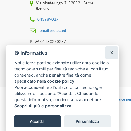
Via Montelungo, 7, 32032 - Feltre
(Belluno)
043989027
[email protected]
P. IVA 01183230257
X
🍪 Informativa
Noi e terze parti selezionate utilizziamo cookie o
tecnologie simili per finalità tecniche e, con il tuo
consenso, anche per altre finalità come
specificato nella
cookie policy
.
Puoi acconsentire all’utilizzo di tali tecnologie
utilizzando il pulsante “Accetta”. Chiudendo
Made with
by
Infoser.it
-
Realizzazione Siti ecommerce per
questa informativa, continui senza accettare.
Scopri di più e personalizza
Accetta
Personalizza