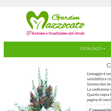
CATALOGO
C
L'omaggio è sem
sensibilità e c
Saremo ben lie
La confezione 
Quanto sopra fa
pagina di concl
Composizio