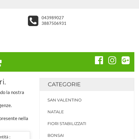
043989027
3887506931
i.
CATEGORIE
ndo la nostra
SAN VALENTINO
genze.
NATALE
 presente nella
FIORI STABILIZZATI
BONSAI
tità :