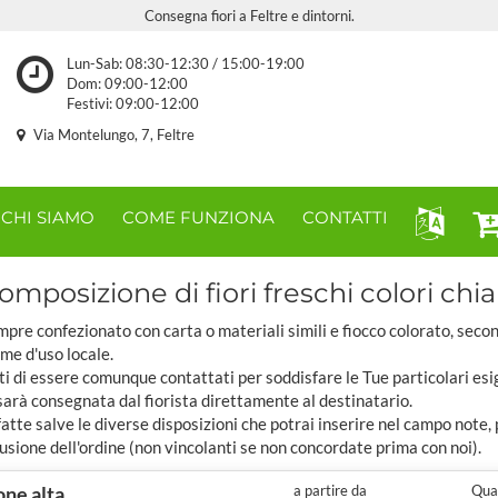
Consegna fiori a Feltre e dintorni.
Lun-Sab: 08:30-12:30 / 15:00-19:00
Dom: 09:00-12:00
Festivi: 09:00-12:00
Via Montelungo, 7, Feltre
CHI SIAMO
COME FUNZIONA
CONTATTI
omposizione di fiori freschi colori chiar
pre confezionato con carta o materiali simili e fiocco colorato, seco
ome d'uso locale.
ti di essere comunque contattati per soddisfare le Tue particolari esi
sarà consegnata dal fiorista direttamente al destinatario.
tte salve le diverse disposizioni che potrai inserire nel campo note,
usione dell'ordine (non vincolanti se non concordate prima con noi).
ne alta
a partire da
Quan