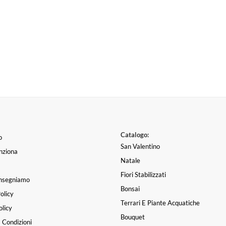
Catalogo:
o
San Valentino
nziona
Natale
Fiori Stabilizzati
nsegniamo
Bonsai
olicy
Terrari E Piante Acquatiche
licy
Bouquet
 Condizioni