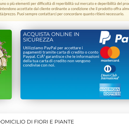
 uno o più elementi per difficoltà di reperibilità sul mercato e deperibilità del pro
i intendono accettate dal cliente ordinante a condizione che il prodotto offra alm
tà/prezzo. Puoi sempre contattarci per concordare quanto ritieni necessario.
ACQUISTA ONLINE IN
SICUREZZA
Utilizziamo PayPal per accettare i
pagamenti tramite carta di credito o conto
Paypal. CiÃ² garantisce che le informazioni
della tua carta di credito non vengono
condivise con noi.
MICILIO DI FIORI E PIANTE