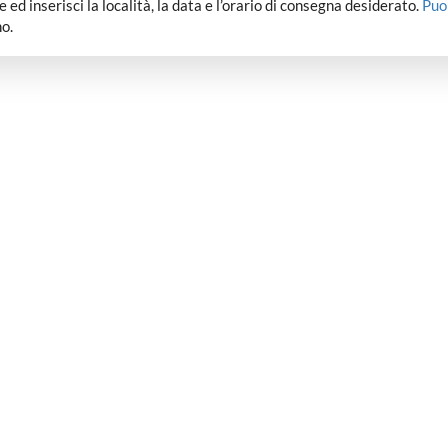
dee ed inserisci la località, la data e l’orario di consegna desiderato.
Puo
o.