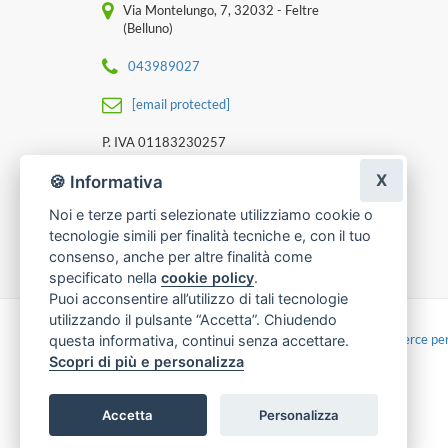
Via Montelungo, 7, 32032 - Feltre
(Belluno)
043989027
[email protected]
P. IVA 01183230257
X
🍪 Informativa
Noi e terze parti selezionate utilizziamo cookie o
tecnologie simili per finalità tecniche e, con il tuo
consenso, anche per altre finalità come
specificato nella
cookie policy
.
Puoi acconsentire all’utilizzo di tali tecnologie
utilizzando il pulsante “Accetta”. Chiudendo
Made with
by
Infoser.it
-
Realizzazione Siti ecommerce per
questa informativa, continui senza accettare.
Scopri di più e personalizza
Accetta
Personalizza