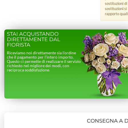
sostituzioni di
sostituzioni s
rapporto quali
STAI ACQUISTANDO
DIRETTAMENTE DAL
FIORISTA
Riceviamo noi direttamente sia l’ordine
che il pagamento per l’intero importo.
Questo ci permette di realizzare il servizio
richiesto nel migliore dei modi, con
reciproca soddisfazione.
CONSEGNA A DO