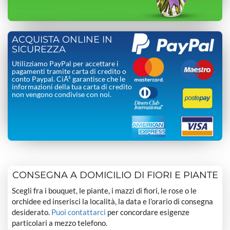
ACQUISTA ONLINE IN
SICUREZZA
Utilizziamo PayPal per accettare i
pagamenti tramite carta di credito o
conto Paypal. CiÃ² garantisce che le
informazioni della tua carta di credito
non vengono condivise con noi.
CONSEGNA A DOMICILIO DI FIORI E PIANTE
Scegli fra i bouquet, le piante, i mazzi di fiori, le rose o le
orchidee ed inserisci la località, la data e l’orario di consegna
desiderato.
Puoi contattarci
per concordare esigenze
particolari a mezzo telefono.