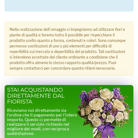
Nella realizzazione dell´omaggio ci impegniamo ad utilizzare fiori e
piante di qualità e faremo tutto il possibile per rispecchiare il
prodotto scelto quanto a forma, contenuti e colori. Sono comunque
permesse sostituzioni di uno o più elementi per difficoltà di
reperibilità sul mercato e deperibilità del prodotto. Tali sostituzioni
si intendono accettate dal cliente ordinante a condizione che il
prodotto offra almeno lo stesso rapporto qualità/prezzo. Puoi
sempre contattarci per concordare quanto ritieni necessario.
STAI ACQUISTANDO
DIRETTAMENTE DAL
FIORISTA
Riceviamo noi direttamente sia
l’ordine che il pagamento per l’intero
importo. Questo ci permette di
realizzare il servizio richiesto nel
migliore dei modi, con reciproca
soddisfazione.