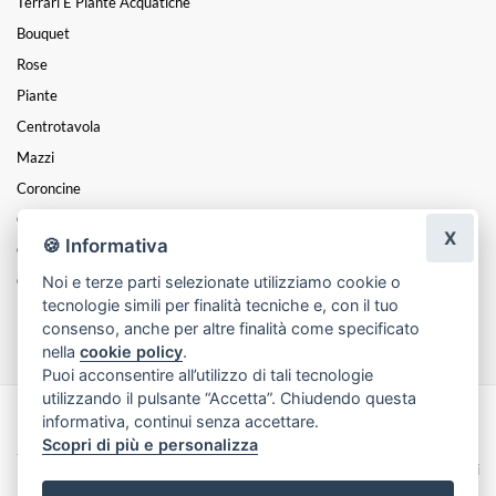
Terrari E Piante Acquatiche
Bouquet
Rose
Piante
Centrotavola
Mazzi
Coroncine
Composizioni
X
🍪 Informativa
Cesti
Noi e terze parti selezionate utilizziamo cookie o
Cuori
tecnologie simili per finalità tecniche e, con il tuo
Funebre
consenso, anche per altre finalità come specificato
nella
cookie policy
.
Puoi acconsentire all’utilizzo di tali tecnologie
utilizzando il pulsante “Accetta”. Chiudendo questa
informativa, continui senza accettare.
Made with
by
Infoser.it
-
Realizzazione Siti ecommerce per Fioristi
- ©
Scopri di più e personalizza
2026
Privacy Policy
Cookie Policy
Termini e Condizioni