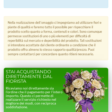
Nella realizzazione dell´omaggio ci impegniamo ad utilizzare fiori e
piante di qualità e faremo tutto il possibile per rispecchiare il
prodotto scelto quanto a forma, contenuti e colori. Sono comunque
permesse sostituzioni di uno o più elementi per difficoltà di
reperibilità sul mercato e deperibilità del prodotto. Tali sostituzioni
si intendono accettate dal cliente ordinante a condizione che il
prodotto offra almeno lo stesso rapporto qualità/prezzo. Puoi
sempre contattarci per concordare quanto ritieni necessario.
STAI ACQUISTANDO
DIRETTAMENTE DAL
FIORISTA
Riceviamo noi direttamente sia
l’ordine che il pagamento per l’intero
importo. Questo ci permette di
realizzare il servizio richiesto nel
migliore dei modi, con reciproca
soddisfazione.