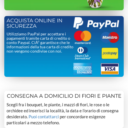
ACQUISTA ONLINE IN
SICUREZZA
Utilizziamo PayPal per accettare i
pagamenti tramite carta di credito o
conto Paypal. CiÃ² garantisce che le
informazioni della tua carta di credito
non vengono condivise con noi.
CONSEGNA A DOMICILIO DI FIORI E PIANTE
Scegli fra i bouquet, le piante, i mazzi di fiori, le rose o le
orchidee ed inserisci la località, la data e l’orario di consegna
desiderato.
Puoi contattarci
per concordare esigenze
particolari a mezzo telefono.