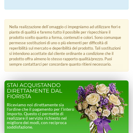
Nella realizzazione dell´omaggio ci impegniamo ad utilizzare fiori e
piante di qualità e faremo tutto il possibile per rispecchiare il
prodotto scelto quanto a forma, contenuti e colori. Sono comunque
permesse sostituzioni di uno o più elementi per difficoltà di
reperibilità sul mercato e deperibilità del prodotto. Tali sostituzioni
si intendono accettate dal cliente ordinante a condizione che il
prodotto offra almeno lo stesso rapporto qualità/prezzo. Puoi
sempre contattarci per concordare quanto ritieni necessario.
STAI ACQUISTANDO
DIRETTAMENTE DAL
FIORISTA
Riceviamo noi direttamente sia
l’ordine che il pagamento per l’intero
importo. Questo ci permette di
realizzare il servizio richiesto nel
migliore dei modi, con reciproca
soddisfazione.