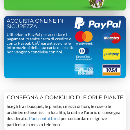
ACQUISTA ONLINE IN
SICUREZZA
Utilizziamo PayPal per accettare i
pagamenti tramite carta di credito o
conto Paypal. CiÃ² garantisce che le
informazioni della tua carta di credito
non vengono condivise con noi.
CONSEGNA A DOMICILIO DI FIORI E PIANTE
Scegli fra i bouquet, le piante, i mazzi di fiori, le rose o le
orchidee ed inserisci la località, la data e l’orario di consegna
desiderato.
Puoi contattarci
per concordare esigenze
particolari a mezzo telefono.